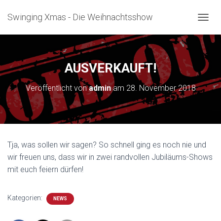
Swinging Xmas - Die Weihnachtsshow
NAVIG
AUSVERKAUFT!
Veröffentlicht von
admin
am
28. November 2018
Tja, was sollen wir sagen? So schnell ging es noch nie und
wir freuen uns, dass wir in zwei randvollen Jubiläums-Shows
mit euch feiern dürfen!
Kategorien:
NEWS