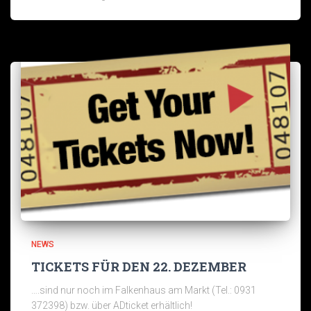
NEWS
TICKETS FÜR DEN 22. DEZEMBER
….sind nur noch im Falkenhaus am Markt (Tel.: 0931
372398) bzw. über ADticket erhältlich!