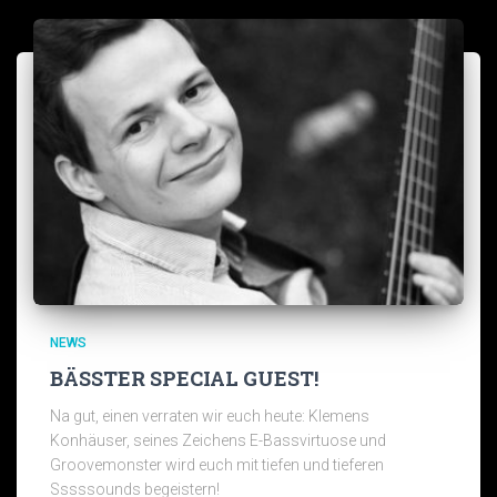
NEWS
BÄSSTER SPECIAL GUEST!
Na gut, einen verraten wir euch heute: Klemens
Konhäuser, seines Zeichens E-Bassvirtuose und
Groovemonster wird euch mit tiefen und tieferen
Sssssounds begeistern!